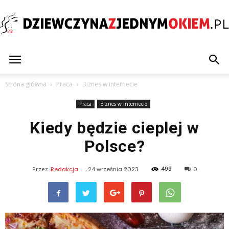
Dziewczynazjednymokiem.pl
Strona główna
Praca
Biznes w internecie
Praca
Biznes w internecie
Kiedy będzie cieplej w
Polsce?
499
Przez
Redakcja
-
24 września 2023
0