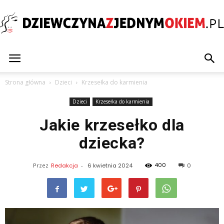
Dziewczynazjednymokiem.pl
Strona główna
Dzieci
Krzesełka do karmienia
Dzieci
Krzesełka do karmienia
Jakie krzesełko dla
dziecka?
400
Przez
Redakcja
-
6 kwietnia 2024
0