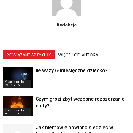
Redakcja
POWIĄZANE ARTYKUŁY
WIĘCEJ OD AUTORA
Ile waży 6-miesięczne dziecko?
Krzesełka do
karmienia
Czym grozi zbyt wczesne rozszerzanie
diety?
Krzesełka do
karmienia
Jak niemowlę powinno siedzieć w