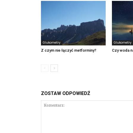
Glukometry
Glukometry
Z czym nie łączyć metforminy?
Czy woda n
ZOSTAW ODPOWIEDŹ