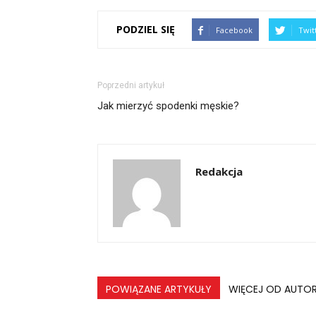
PODZIEL SIĘ
Facebook
Twit
Poprzedni artykuł
Jak mierzyć spodenki męskie?
Redakcja
POWIĄZANE ARTYKUŁY
WIĘCEJ OD AUTO