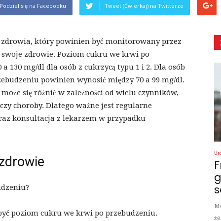
Podziel się na Facebooku
Tweet (Ćwierkaj) na Twitterze
 zdrowia, który powinien być monitorowany przez
 o swoje zdrowie. Poziom cukru we krwi po
 130 mg/dl dla osób z cukrzycą typu 1 i 2. Dla osób
zebudzeniu powinien wynosić między 70 a 99 mg/dl.
może się różnić w zależności od wielu czynników,
s czy choroby. Dlatego ważne jest regularne
az konsultacja z lekarzem w przypadku
Ur
zdrowie
F
g
s
udzeniu?
Mo
 być poziom cukru we krwi po przebudzeniu.
że