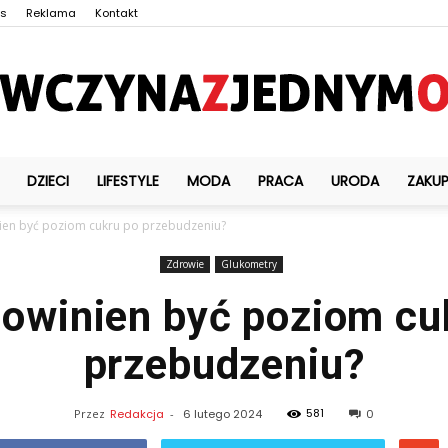
as
Reklama
Kontakt
DZIECI
LIFESTYLE
MODA
PRACA
URODA
ZAKU
Dziewczynazjednymokiem.pl
nien być poziom cukru po przebudzeniu?
Zdrowie
Glukometry
powinien być poziom cu
przebudzeniu?
581
Przez
Redakcja
-
6 lutego 2024
0