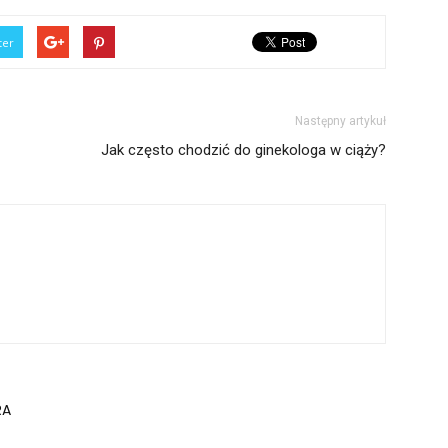
ter
Następny artykuł
Jak często chodzić do ginekologa w ciąży?
RA