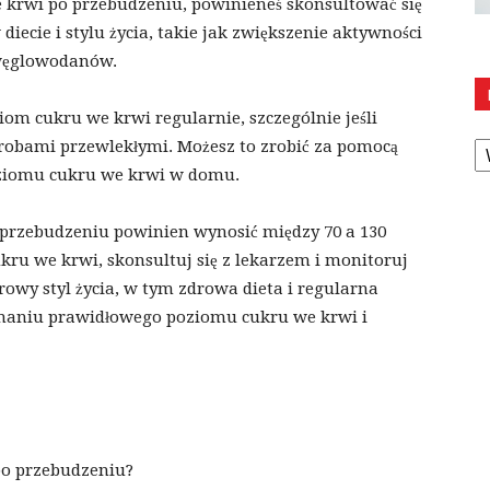
 krwi po przebudzeniu, powinieneś skonsultować się
iecie i stylu życia, takie jak zwiększenie aktywności
i węglowodanów.
om cukru we krwi regularnie, szczególnie jeśli
K
robami przewlekłymi. Możesz to zrobić za pomocą
ziomu cukru we krwi w domu.
przebudzeniu powinien wynosić między 70 a 130
kru we krwi, skonsultuj się z lekarzem i monitoruj
rowy styl życia, w tym zdrowa dieta i regularna
maniu prawidłowego poziomu cukru we krwi i
po przebudzeniu?